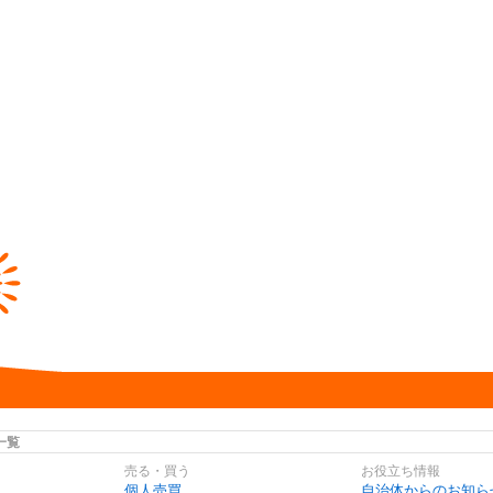
一覧
売る・買う
お役立ち情報
個人売買
自治体からのお知ら