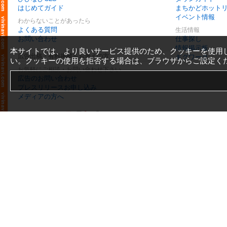
はじめてガイド
まちかどホット
イベント情報
わからないことがあったら
よくある質問
生活情報
お問い合わせ
仕事探し
情報掲示板
本サイトでは、より良いサービス提供のため、クッキーを使用
広告出稿・有料掲載をお考えの方
ギグワーク
い。クッキーの使用を拒否する場合は、ブラウザからご設定く
お気軽にご相談・お問い合わせ下さい
広告のお問い合わせ
プレスリリースお申し込み
メディアの方へ