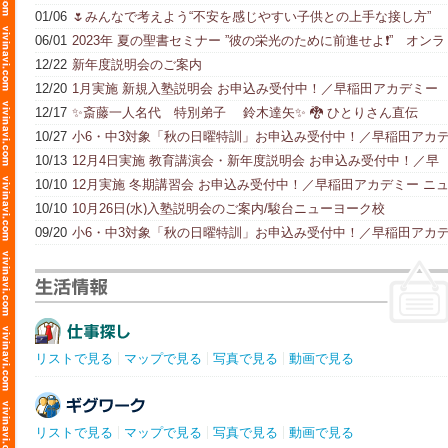
01/06
🌷みんなで考えよう“不安を感じやすい子供との上手な接し方”
(全5回)のご案内 🌷
06/01
2023年 夏の聖書セミナー ”彼の栄光のために前進せよ❗️” オンラ
イン参加可
12/22
新年度説明会のご案内
12/20
1月実施 新規入塾説明会 お申込み受付中！／早稲田アカデミー
ニューヨーク校
12/17
✨斎藤一人名代 特別弟子 鈴木達矢✨ 🐉 ひとりさん直伝
ZOOM 講演会🐉
10/27
小6・中3対象「秋の日曜特訓」お申込み受付中！／早稲田アカ
ミー ニューヨーク校
10/13
12月4日実施 教育講演会・新年度説明会 お申込み受付中！／早
稲田アカデミー ニューヨーク校
10/10
12月実施 冬期講習会 お申込み受付中！／早稲田アカデミー ニ
ーヨーク校
10/10
10月26日(水)入塾説明会のご案内/駿台ニューヨーク校
09/20
小6・中3対象「秋の日曜特訓」お申込み受付中！／早稲田アカ
ミー ニューヨーク校
リストで見る
マップで見る
写真で見る
動画で見る
リストで見る
マップで見る
写真で見る
動画で見る