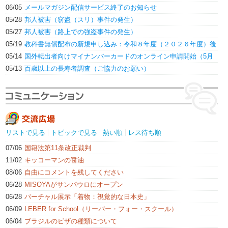
事件の発生
06/05
メールマガジン配信サービス終了のお知らせ
05/28
邦人被害（窃盗（スリ）事件の発生）
05/27
邦人被害（路上での強盗事件の発生）
05/19
教科書無償配布の新規申し込み：令和８年度（２０２６年度）後
期分（小１〜小５）...
05/14
国外転出者向けマイナンバーカードのオンライン申請開始（5月
26日〜）
05/13
百歳以上の長寿者調査（ご協力のお願い）
リストで見る
トピックで見る
熱い順
レス待ち順
07/06
国籍法第11条改正裁判
11/02
キッコーマンの醤油
08/06
自由にコメントを残してください
06/28
MISOYAがサンパウロにオープン
06/28
バーチャル展示「着物：視覚的な日本史」
06/09
LEBER for School（リーバー・フォー・スクール）
06/04
ブラジルのビザの種類について