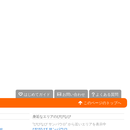
はじめてガイド
お問い合わせ
よくある質問
このページのトップへ
身近なエリアのびびなび
"びびなび サンパウロ" から近いエリアを表示中
せ
びびなび サンパウロ