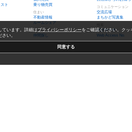
リスト
乗り物売買
コミュニケーション
交流広場
住まい
不動産情報
まちかど写真集
ルームシェア
検索
しています。詳細は
プライバシーポリシー
をご確認ください。クッ
びびサーチ
会う・話す
ださい。
仲間探し
Web Access No.