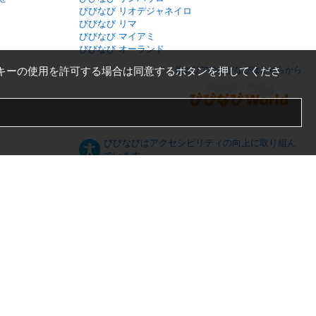
びびなび リオデジャネイロ
びびなび リマ
びびなび マイアミ
びびなび オーランド
キーの使用を許可する場合は同意するボタンを押してくださ
他エリアのびびなびはこちらから
びびなびはアクセシビリティの向上に取り組ん
でいます。
日本語
English
español
ภาษาไทย
한국어
中文
PC版
スマートフォン版